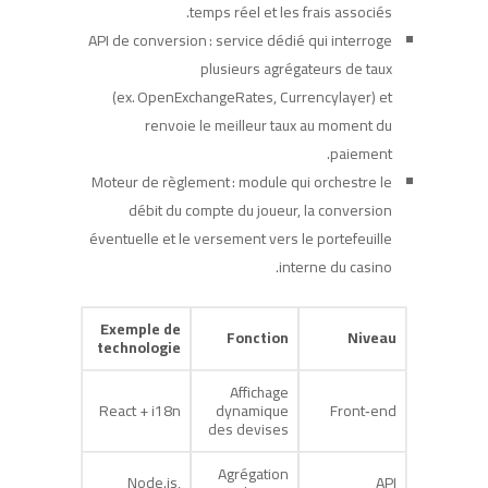
temps réel et les frais associés.
API de conversion : service dédié qui interroge
plusieurs agrégateurs de taux
(ex. OpenExchangeRates, Currencylayer) et
renvoie le meilleur taux au moment du
paiement.
Moteur de règlement : module qui orchestre le
débit du compte du joueur, la conversion
éventuelle et le versement vers le portefeuille
interne du casino.
Exemple de
Fonction
Niveau
technologie
Affichage
React + i18n
dynamique
Front‑end
des devises
Agrégation
Node.js,
API