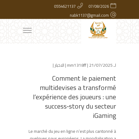
0554621137
07/08/2026
nabk1137@gmail.com
لـ
| 21/07/2025 |
mm1318ff
الاخبار
|
Comment le paiement
multidevises a transformé
l’expérience des joueurs : une
success‑story du secteur
iGaming
Le marché du jeu en ligne n’est plus cantonné à
quelques pays européens. La mondialisation a