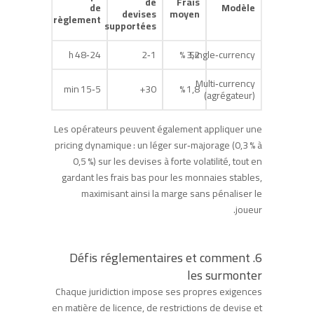
de
Frais
de
Modèle
devises
moyen
règlement
supportées
24‑48 h
1‑2
3,2 %
Single‑currency
Multi‑currency
5‑15 min
30+
1,8 %
(agrégateur)
Les opérateurs peuvent également appliquer une
pricing dynamique : un léger sur‑majorage (0,3 % à
0,5 %) sur les devises à forte volatilité, tout en
gardant les frais bas pour les monnaies stables,
maximisant ainsi la marge sans pénaliser le
joueur.
6. Défis réglementaires et comment
les surmonter
Chaque juridiction impose ses propres exigences
en matière de licence, de restrictions de devise et