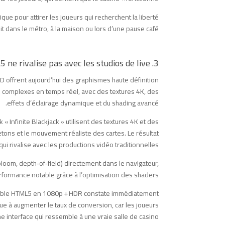
que pour attirer les joueurs qui recherchent la liberté
oit dans le métro, à la maison ou lors d’une pause café.
3. Mythe : Le rendu graphique du HTML5 ne rivalise pas avec les studios de live
offrent aujourd’hui des graphismes haute définition.
3D complexes en temps réel, avec des textures 4K, des
effets d’éclairage dynamique et du shading avancé.
 Infinite Blackjack » utilisent des textures 4K et des
etons et le mouvement réaliste des cartes. Le résultat
ui rivalise avec les productions vidéo traditionnelles.
loom, depth‑of‑field) directement dans le navigateur,
formance notable grâce à l’optimisation des shaders.
e table HTML5 en 1080p + HDR constate immédiatement
bue à augmenter le taux de conversion, car les joueurs
e interface qui ressemble à une vraie salle de casino.