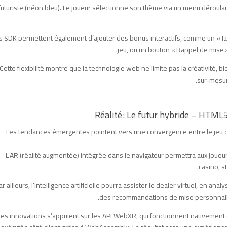
futuriste (néon bleu). Le joueur sélectionne son thème via un menu déroulan
s SDK permettent également d’ajouter des bonus interactifs, comme un « Jac
jeu, ou un bouton « Rappel de mise »
Cette flexibilité montre que la technologie web ne limite pas la créativité, b
sur‑mesur
Les tendances émergentes pointent vers une convergence entre le jeu de 
L’AR (réalité augmentée) intégrée dans le navigateur permettra aux joue
casino, s
ar ailleurs, l’intelligence artificielle pourra assister le dealer virtuel, en
des recommandations de mise personnalisé
es innovations s’appuient sur les API WebXR, qui fonctionnent nativement 