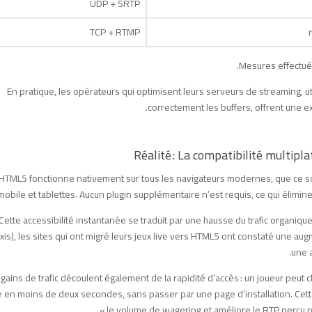
UDP + SRTP
TCP + RTMP
En pratique, les opérateurs qui optimisent leurs serveurs de streaming, ut
correctement les buffers, offrent une exp
HTML5 fonctionne nativement sur tous les navigateurs modernes, que ce soit
mobile et tablettes. Aucun plugin supplémentaire n’est requis, ce qui élimine le
Cette accessibilité instantanée se traduit par une hausse du trafic organiq
ixis), les sites qui ont migré leurs jeux live vers HTML5 ont constaté une 
une a
gains de trafic découlent également de la rapidité d’accès : un joueur peut c
e en moins de deux secondes, sans passer par une page d’installation. Cet
le volume de wagering et améliore le RTP perçu par