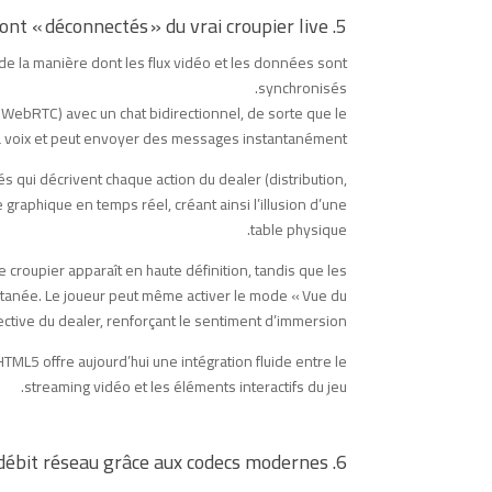
5. Mythe : Les jeux HTML5 sont « déconnectés » du vrai croupier live
e la manière dont les flux vidéo et les données sont
synchronisés.
 WebRTC) avec un chat bidirectionnel, de sorte que le
sa voix et peut envoyer des messages instantanément.
 qui décrivent chaque action du dealer (distribution,
e graphique en temps réel, créant ainsi l’illusion d’une
table physique.
e croupier apparaît en haute définition, tandis que les
antanée. Le joueur peut même activer le mode « Vue du
ective du dealer, renforçant le sentiment d’immersion.
TML5 offre aujourd’hui une intégration fluide entre le
streaming vidéo et les éléments interactifs du jeu.
6. Réalité : L’optimisation du débit réseau grâce aux codecs modernes