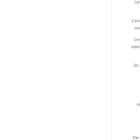
Le
L’en
re
Ces
exem
En 
H
Par 