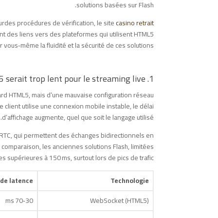
solutions basées sur Flash.
rdes procédures de vérification, le site
casino retrait
t des liens vers des plateformes qui utilisent HTML5
r vous‑même la fluidité et la sécurité de ces solutions.
1. Le mythe du « latence » : HTML5 serait trop lent pour le streaming live
ard HTML5, mais d’une mauvaise configuration réseau.
client utilise une connexion mobile instable, le délai
d’affichage augmente, quel que soit le langage utilisé.
C, qui permettent des échanges bidirectionnels en
 comparaison, les anciennes solutions Flash, limitées
 supérieures à 150 ms, surtout lors de pics de trafic.
e latence*
Technologie
30‑70 ms
WebSocket (HTML5)