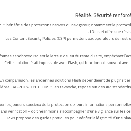
L5 bénéficie des protections natives du navigateur, notamment le protocole
10 ms et offre une rési
Les Content Security Policies (CSP) permettent aux opérateurs de restrein
iframes sandboxed isolent le lecteur de jeu du reste du site, empêchant l’a
Cette isolation était impossible avec Flash, qui fonctionnait souvent avec
En comparaison, les anciennes solutions Flash dépendaient de plugins tie
lèbre CVE‑2015‑0313. HTML5, en revanche, repose sur des API standardisé
ur les joueurs soucieux de la protection de leurs informations personnelles
sans verification » doit néanmoins s’accompagner d’une vigilance sur les certi
Pixis propose des guides pratiques pour vérifier la légitimité d’une pla