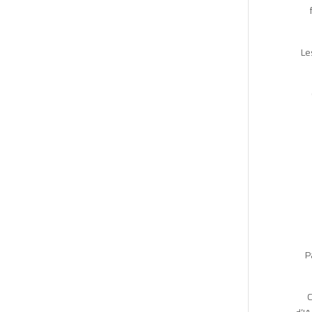
Le
P
C