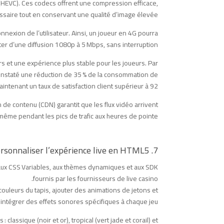
5 (HEVC). Ces codecs offrent une compression efficace,
saire tout en conservant une qualité d’image élevée.
nexion de l’utilisateur. Ainsi, un joueur en 4G pourra
ter d’une diffusion 1080p à 5 Mbps, sans interruption.
s et une expérience plus stable pour les joueurs. Par
constaté une réduction de 35 % de la consommation de
ntenant un taux de satisfaction client supérieur à 92 %.
de contenu (CDN) garantit que les flux vidéo arrivent
ême pendant les pics de trafic aux heures de pointe.
7. Mythe : Les développeurs ne peuvent pas personnaliser l’expérience live en HTML5
 aux CSS Variables, aux thèmes dynamiques et aux SDK
fournis par les fournisseurs de live casino.
ouleurs du tapis, ajouter des animations de jetons et
ntégrer des effets sonores spécifiques à chaque jeu.
lassique (noir et or), tropical (vert jade et corail) et