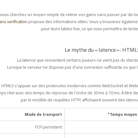
 vous cherchez un moyen simple de retirer vos gains sans passer par de lou
ans verification
propose des informations utiles. Vous y trouverez égalemen
pour leurs tables live, ce qui vous permettra de teste
La latence que ressentent certains joueurs ne vient pas du stand
Lorsque le serveur ne dispose pas d’une connexion suffisante ou que le 
HTML5 s’appuie sur des protocoles modernes comme WebSocket et WebRT
mps réel avec des temps de réponse de l’ordre de 30 ms à 70 ms. À titre de
par le modèle de requêtes HTTP, affichaient souvent des latences
Mode de transport
Temps moyen d
TCP persistent