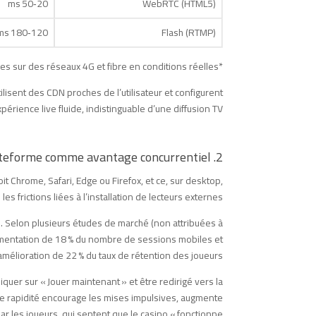
20‑50 ms
WebRTC (HTML5)
120‑180 ms
Flash (RTMP)
*Mesures effectuées sur des réseaux 4G et fibre en conditions réelles.
ilisent des CDN proches de l’utilisateur et configurent
érience live fluide, indistinguable d’une diffusion TV.
2. Réalité : La compatibilité multiplateforme comme avantage concurrentiel
 Chrome, Safari, Edge ou Firefox, et ce, sur desktop,
s frictions liées à l’installation de lecteurs externes.
ue. Selon plusieurs études de marché (non attribuées à
augmentation de 18 % du nombre de sessions mobiles et
mélioration de 22 % du taux de rétention des joueurs.
liquer sur « Jouer maintenant » et être redirigé vers la
te rapidité encourage les mises impulsives, augmente
 les joueurs, qui sentent que le casino « fonctionne ».