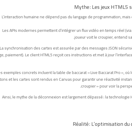
L’interaction humaine ne dépend pas du langage de programmation, mais d
Les APIs modernes permettent d’intégrer un flux vidéo en temps réel (via
joueur voit le croupier, entend 
La synchronisation des cartes est assurée par des messages JSON sécurisés
age, paiement). Le client HTML5 reçoit ces instructions et met à jour l’interfac
s exemples concrets incluent la table de baccarat « Live Baccarat Pro », où l
etons et les cartes sont rendus en Canvas pour garantir une réactivité inst
croupier » pour voir la persp
Ainsi, le mythe de la déconnexion est largement dépassé : la technologie H