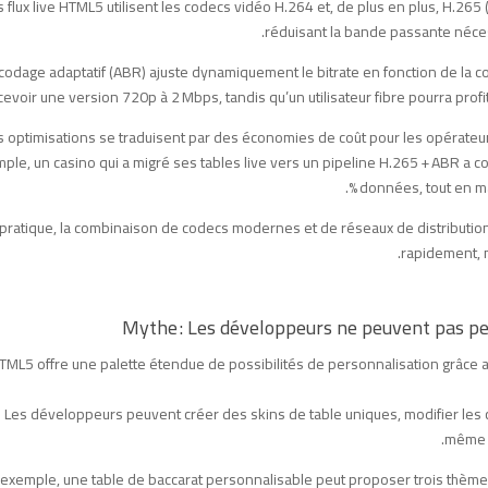
s flux live HTML5 utilisent les codecs vidéo H.264 et, de plus en plus, H.26
réduisant la bande passante néces
codage adaptatif (ABR) ajuste dynamiquement le bitrate en fonction de la con
cevoir une version 720p à 2 Mbps, tandis qu’un utilisateur fibre pourra profi
 optimisations se traduisent par des économies de coût pour les opérateur
ple, un casino qui a migré ses tables live vers un pipeline H.265 + ABR a 
données, tout en mai
pratique, la combinaison de codecs modernes et de réseaux de distribution 
rapidement, m
TML5 offre une palette étendue de possibilités de personnalisation grâce
Les développeurs peuvent créer des skins de table uniques, modifier les c
même i
exemple, une table de baccarat personnalisable peut proposer trois thèmes : c