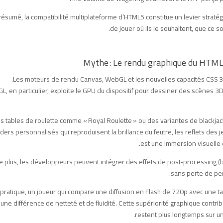
résumé, la compatibilité multiplateforme d’HTML5 constitue un levier stratégi
de jouer où ils le souhaitent, que ce s
Les moteurs de rendu Canvas, WebGL et les nouvelles capacités CSS 3D 
, en particulier, exploite le GPU du dispositif pour dessiner des scènes 
s tables de roulette comme « Royal Roulette » ou des variantes de blackjack «
ders personnalisés qui reproduisent la brillance du feutre, les reflets des j
est une immersion visuelle q
e plus, les développeurs peuvent intégrer des effets de post‑processing (b
sans perte de per
 pratique, un joueur qui compare une diffusion en Flash de 720p avec un
une différence de netteté et de fluidité. Cette supériorité graphique contri
restent plus longtemps sur un