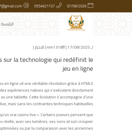
7@gmail.com
0554621137
07/08/2026
الرئيسية
لـ
| 17/08/2025 |
mm1318ff
الاخبار
|
sur la technologie qui redéfinit le
jeu en ligne
u en ligne vit une véritable révolution grâce à HTML5.
 des expériences natives qui s’exécutent directement
e ou une tablette. Cette évolution s’accompagne d’une
ive, mais sans les contraintes techniques habituelles.
qu’un vrai casino live ». Certains joueurs pensent que
eu réelle, avec ses lumières, ses sons et son croupier
 optimisées ou par la comparaison avec les anciennes