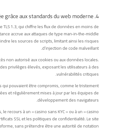
4. Réalité : Sécurité renforcée grâce aux standards du web moderne
 TLS 1.3, qui chiffre les flux de données en moins de
stance accrue aux attaques de type man‑in‑the‑middle.
dre les sources de scripts, limitant ainsi les risques
d’injection de code malveillant.
ccès non autorisé aux cookies ou aux données locales.
 des privilèges élevés, exposant les utilisateurs à des
vulnérabilités critiques.
rs qui pouvaient être compromis, comme le tristement
es et régulièrement mises à jour par les équipes de
développement des navigateurs.
, le recours à un « casino sans KYC » ou à un « casino
ficats SSL et les politiques de confidentialité. Le site
teforme, sans prétendre être une autorité de notation.