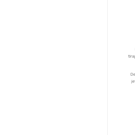
tir
De
j