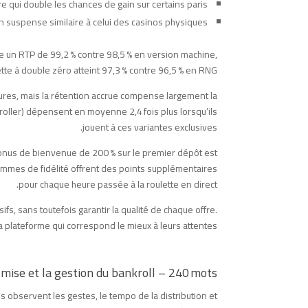
 qui double les chances de gain sur certains paris.
n suspense similaire à celui des casinos physiques.
ose un RTP de 99,2 % contre 98,5 % en version machine,
tte à double zéro atteint 97,3 % contre 96,5 % en RNG.
ures, mais la rétention accrue compense largement la
‑roller) dépensent en moyenne 2,4 fois plus lorsqu’ils
jouent à ces variantes exclusives.
 bonus de bienvenue de 200 % sur le premier dépôt est
rammes de fidélité offrent des points supplémentaires
pour chaque heure passée à la roulette en direct.
fs, sans toutefois garantir la qualité de chaque offre.
a plateforme qui correspond le mieux à leurs attentes.
 mise et la gestion du bankroll – 240 mots
és observent les gestes, le tempo de la distribution et