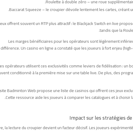
Roulette à double zéro – une roue supplémentaire
Baccarat Squeeze – le croupier dévoile lentement les cartes, créant u
jeux offrent souvent un RTP plus attractif : le Blackjack Switch en live prop
tandis que la Roule
Les marges bénéficiaires pour les opérateurs sont légèrement inférie
différence. Un casino en ligne a constaté que les joueurs à fort enjeu (high
es opérateurs utilisent ces exclusivités comme leviers de fidélisation : un
uvent conditionné à la première mise sur une table live. De plus, des prog
site Badminton Web propose une liste de casinos qui offrent ces jeux exclusi
Cette ressource aide les joueurs à comparer les catalogues et à choisir l
Impact sur les stratégies de
ve, la lecture du croupier devient un facteur décisif. Les joueurs expériment