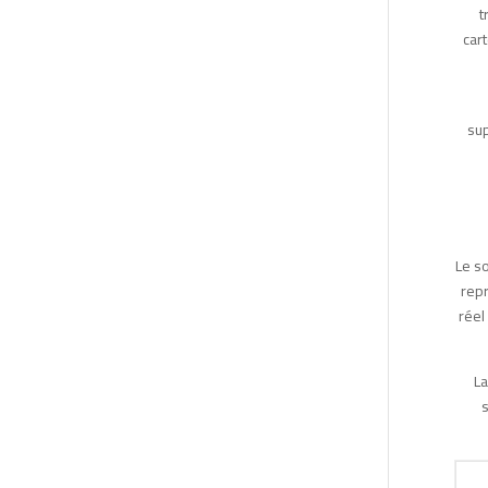
t
cart
sup
Le so
repr
réel
La
s