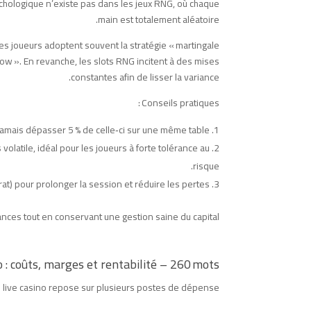
hologique n’existe pas dans les jeux RNG, où chaque
main est totalement aléatoire.
les joueurs adoptent souvent la stratégie « martingale
low ». En revanche, les slots RNG incitent à des mises
constantes afin de lisser la variance.
Conseils pratiques :
jamais dépasser 5 % de celle‑ci sur une même table.
olatile, idéal pour les joueurs à forte tolérance au
risque.
rat) pour prolonger la session et réduire les pertes.
ces tout en conservant une gestion saine du capital.
o : coûts, marges et rentabilité – 260 mots
ive casino repose sur plusieurs postes de dépense :