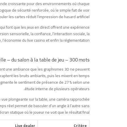
emande croissante pour des environnements où chaque
logique de sécurité renforcée, où le simple fait de voir
uler les cartes réduit l’impression de hasard artificiel.
 qui font que les jeux en direct offrent une expérience
on sensorielle, la confiance, l’interaction sociale, la
e, l’économie du live casino et enfin la réglementation.
le – du salon à la table de jeu – 300 mots
 créent une ambiance que les graphismes 3D ne peuvent
captent les bruits ambiants, puis les mixent en temps
augmente le sentiment de présence de 27 % selon une
étude interne de plusieurs opérateurs.
ne vue plongeante sur la table, une caméra rapprochée
emps réel permet de basculer d’un angle à l’autre sans
cran statique où le joueur ne voit que le résultat final.
Live dealer
Critère