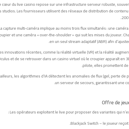
e cœur du live casino repose sur une infrastructure serveur robuste, souve
 studios. Les fournisseurs utilisent des réseaux de distribution de contenu
200 
La capture multi‑caméra implique au moins trois flux simultanés : une camér
oupier et une caméra « over‑the‑shoulder » qui suit les mises du joueur. Ch
en un seul stream adaptatif (ABR) afin d’ajuster
es innovations récentes, comme la réalité virtuelle (VR) et la réalité augm
culus et de se retrouver dans un casino virtuel où le croupier apparaît en
pilote, elles promettent de 
 ailleurs, les algorithmes d’IA détectent les anomalies de flux (gel, perte de
un serveur de secours, garantissant une con
Offre de jeu
Les opérateurs exploitent le live pour proposer des variantes qui n’ex
Blackjack Switch – le joueur reçoi