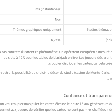
0 ms (instantané)
Non
Thèmes graphiques uniquement
Studios thématiq
6,7/10
 cas concrets illustrent ce phénomène. Un opérateur européen a mesuré qu
les slots à 42 % pour les tables de blackjack en live. Les joueurs déclare
croupier distribuer les cartes, car cela cré
n outre, la possibilité de choisir le décor du studio (casino de Monte‑Carl
tr
Confiance et transparenc
 un vrai croupier manipuler les cartes élimine le doute lié aux générateurs
permet aux joueurs de vérifier que les cartes ne sont pas « re‑shufflées » 