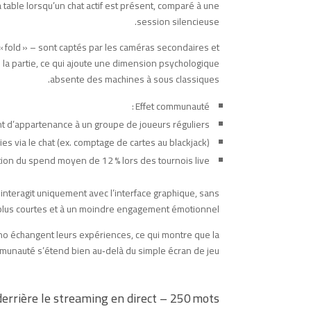
able lorsqu’un chat actif est présent, comparé à une
session silencieuse.
e « fold » – sont captés par les caméras secondaires et
e la partie, ce qui ajoute une dimension psychologique
absente des machines à sous classiques.
Effet communauté :
t d’appartenance à un groupe de joueurs réguliers.
es via le chat (ex. comptage de cartes au blackjack).
on du spend moyen de 12 % lors des tournois live.
 interagit uniquement avec l’interface graphique, sans
 plus courtes et à un moindre engagement émotionnel.
no échangent leurs expériences, ce qui montre que la
unauté s’étend bien au‑delà du simple écran de jeu.
errière le streaming en direct – 250 mots