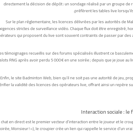
directement la décision de dépôt : un sondage réalisé par un groupe de
préfèrent les tables live lorsqu’
Sur le plan réglementaire, les licences délivrées par les autorités de 
xigences strictes de surveillance vidéo. Chaque flux doit être enregistré, ho
érateurs qui proposent du live sont souvent contraints de passer par des au
es témoignages recueillis sur des forums spécialisés illustrent ce basculemen
 slots RNG après avoir perdu 5 000 € en une soirée ; depuis que je joue au 
Enfin, le site Badminton Web, bien qu’il ne soit pas une autorité de jeu, 
érifier la validité des licences des opérateurs live, offrant ainsi un repère
Interaction sociale : le
 chat en direct est le premier vecteur d’interaction entre le joueur et le 
oirée, Monsieur ! »), le croupier crée un lien qui rappelle le service d’un vra