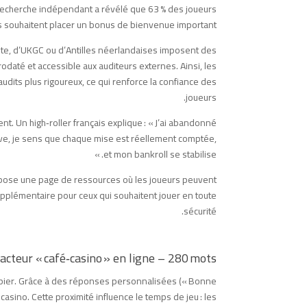
 recherche indépendant a révélé que 63 % des joueurs
ils souhaitent placer un bonus de bienvenue important.
Malte, d’UKGC ou d’Antilles néerlandaises imposent des
rodaté et accessible aux auditeurs externes. Ainsi, les
dits plus rigoureux, ce qui renforce la confiance des
joueurs.
t. Un high‑roller français explique : « J’ai abandonné
live, je sens que chaque mise est réellement comptée,
et mon bankroll se stabilise. »
propose une page de ressources où les joueurs peuvent
 supplémentaire pour ceux qui souhaitent jouer en toute
sécurité.
 facteur « café‑casino » en ligne – 280 mots
croupier. Grâce à des réponses personnalisées (« Bonne
i casino. Cette proximité influence le temps de jeu : les