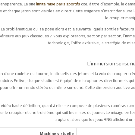
ransparence. Le site
limite mise paris sportifs
cite, à titre d’exemple, la d
e et chaque jeton sont visibles en direct. Cette exigence s’inscrit dans une 
le croupier manip
La problématique qui se pose alors est la suivante : quels sont les facteurs
érieure aux jeux classiques ? Nous explorerons, section par section, l’immersi
technologie, l’offre exclusive, la stratégie de mis
L’immersion sensoriel
n d’une roulette qui tourne, le cliquetis des jetons et la voix du croupier
oduire. En live, chaque studio est équipé de microphones directionnels qui 
 pour offrir un rendu stéréo ou même surround. Cette dimension auditive 
 vidéo haute définition, quant à elle, se compose de plusieurs caméras : u
ur le croupier et une troisième qui suit les mises du joueur. Le mixage en t
rupture, alors que les jeux RNG affichent un é
Machine virtuelle