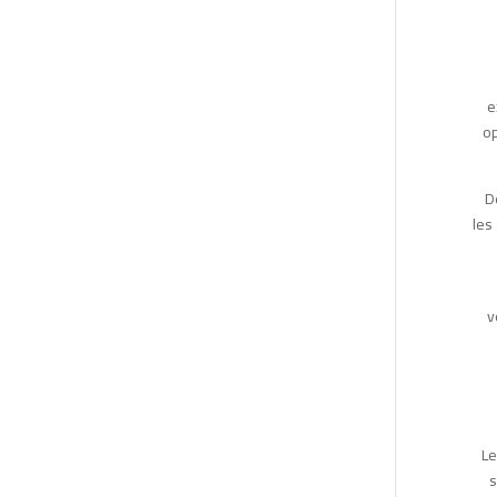
e
op
D
les
v
Le
s