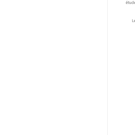
étude
L