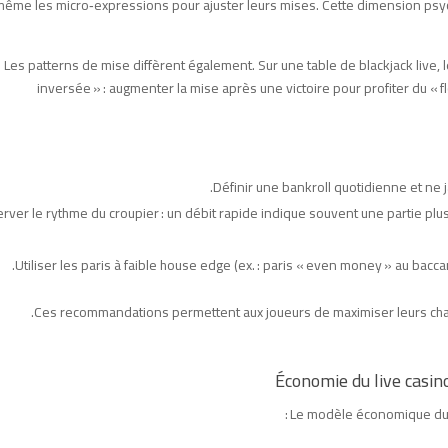
même les micro‑expressions pour ajuster leurs mises. Cette dimension psyc
Les patterns de mise diffèrent également. Sur une table de blackjack live, 
inversée » : augmenter la mise après une victoire pour profiter du « f
Définir une bankroll quotidienne et ne 
rver le rythme du croupier : un débit rapide indique souvent une partie plus v
Utiliser les paris à faible house edge (ex. : paris « even money » au bacca
Ces recommandations permettent aux joueurs de maximiser leurs chan
Économie du live casin
Le modèle économique du l