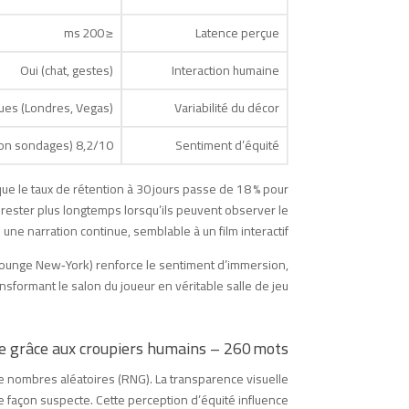
≤ 200 ms
Latence perçue
Oui (chat, gestes)
Interaction humaine
ues (Londres, Vegas)
Variabilité du décor
8,2/10 (selon sondages)
Sentiment d’équité
e le taux de rétention à 30 jours passe de 18 % pour
nt rester plus longtemps lorsqu’ils peuvent observer le
e une narration continue, semblable à un film interactif.
o, lounge New‑York) renforce le sentiment d’immersion,
ansformant le salon du joueur en véritable salle de jeu.
e grâce aux croupiers humains – 260 mots
 de nombres aléatoires (RNG). La transparence visuelle
de façon suspecte. Cette perception d’équité influence