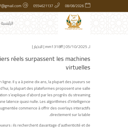
7@gmail.com
0554621137
08/08/2026
الرئيسية
لـ
| 05/10/2025 |
mm1318ff
الاخبار
|
piers réels surpassent les machines
virtuelles
ligne. Il y a à peine dix ans, la plupart des joueurs se
’hui, la plupart des plateformes proposent une salle
ation s’explique d’abord par les progrès du streaming
ne latence quasi nulle. Les algorithmes d’intelligence
té augmentée commence à offrir des overlays interactifs
directement sur la table.
urs : ils recherchent davantage d’authenticité et de