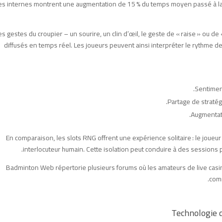
s internes montrent une augmentation de 15 % du temps moyen passé à la t
es gestes du croupier – un sourire, un clin d’œil, le geste de « raise » ou d
diffusés en temps réel. Les joueurs peuvent ainsi interpréter le rythme d
Sentimen
Partage de stratégi
Augmentati
En comparaison, les slots RNG offrent une expérience solitaire : le joueur
interlocuteur humain. Cette isolation peut conduire à des sessions
Badminton Web répertorie plusieurs forums où les amateurs de live casi
comm
Technologie d