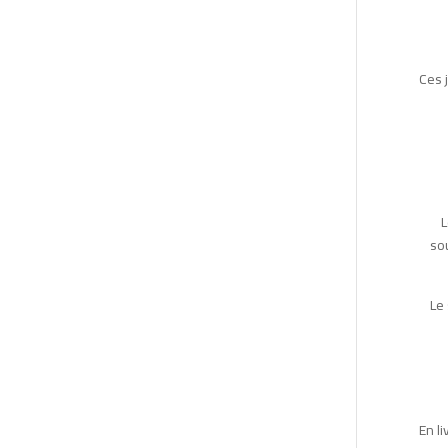
Ces 
L
so
Le 
En li