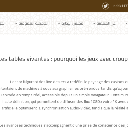
nabk113
عن الجمعية
مجلس الإدارة
الجمعية العمومية
الح
Les tables vivantes : pourquoi les jeux avec crou
L’essor fulgurant des live dealers a redéfini le paysage des casinos en 
ntentaient de machines à sous aux graphismes pré‑rendus, tandis qu’aujourd
u animée en temps réel, accessible depuis un simple navigateur. Cette mut
haute définition, qui permettent de diffuser des flux 1080p voire 4K avec u
artificielle optimisent la synchronisation audio‑vidéo, tandis que la réali
Ces avancées techniques s’accompagnent d’une prise de conscience des joue