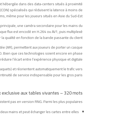
nt hébergée dans des data‑centers situés à proximité
 (CDN) spécialisés qui réduisent la latence à moins de
ms, même pour les joueurs situés en Asie du Sud‑Est.
a principale, une caméra secondaire pour les mains du
aque flux est encodé en H.264 ou AV1, puis multiplexé
 la qualité en fonction de la bande passante du client.
entée (AR), permettent aux joueurs de porter un casque
 3D. Bien que ces technologies soient encore en phase
réduire l’écart entre l’expérience physique et digitale.
 paquets) et réorientent automatiquement le trafic vers
tinuité de service indispensable pour les gros paris.
x exclusive aux tables vivantes – 320 mots
istent pas en version RNG. Parmi les plus populaires :
t deux mains et peut échanger les cartes entre elles.