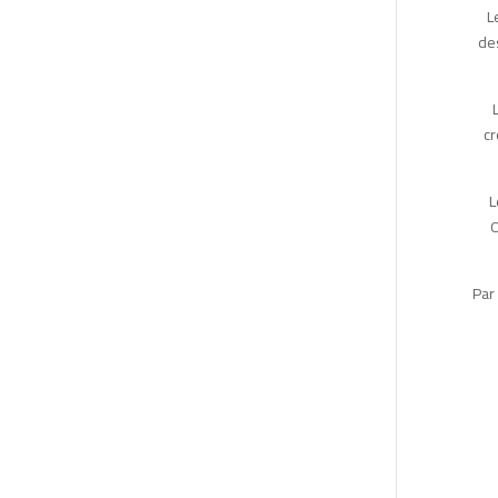
L
des
cr
L
O
Par