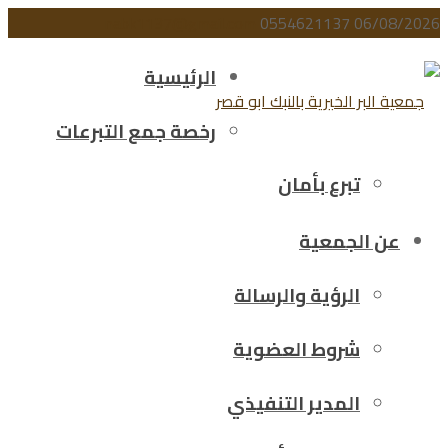
nabk1137@gmail.com
0554621137
06/08/2026
الرئيسية
رخصة جمع التبرعات
تبرع بأمان
عن الجمعية
الرؤية والرسالة
شروط العضوية
المدير التنفيذي