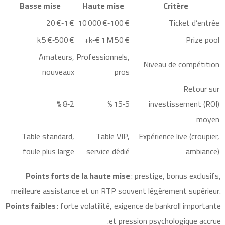
Basse mise
Haute mise
Critère
€ 1‑€ 20
€ 100‑€ 10 000
Ticket d’entrée
€ 500‑€ 5 k
€ 50 k‑€ 1 M+
Prize pool
Amateurs,
Professionnels,
Niveau de compétition
nouveaux
pros
Retour sur
2‑8 %
5‑15 %
investissement (ROI)
moyen
Table standard,
Table VIP,
Expérience live (croupier,
foule plus large
service dédié
ambiance)
Points forts de la haute mise
: prestige, bonus exclusifs,
meilleure assistance et un RTP souvent légèrement supérieur.
Points faibles
: forte volatilité, exigence de bankroll importante
et pression psychologique accrue.