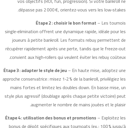
vos objectifs (ROI, fun, progression). Si votre bankroll ne
dépasse pas 2 000 €, orientez‑vous vers les low‑stakes.
Étape 2 : choisir le bon format
– Les tournois
single‑elimination offrent une dynamique rapide, idéale pour les
joueurs à petite bankroll. Les formats rebuy permettent de
récupérer rapidement après une perte, tandis que le freeze‑out
convient aux high‑rollers qui veulent éviter les rebuy coûteux.
Étape 3 : adapter le style de jeu
– En haute mise, adoptez une
approche conservatrice : misez 1‑2 % de la bankroll, privilégiez les
mains fortes et limitez les doubles down. En basse mise, un
style plus agressif (doublage après chaque petite victoire) peut
augmenter le nombre de mains jouées et le plaisir.
Étape 4 : utilisation des bonus et promotions
– Exploitez les
bonus de dépôt spécifiques aux tournoats (ex. : 100 % jusqu’à