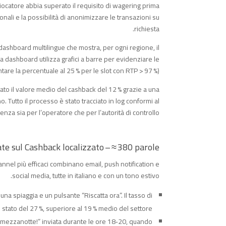
giocatore abbia superato il requisito di wagering prima
sonali e la possibilità di anonimizzare le transazioni su
richiesta.
dashboard multilingue che mostra, per ogni regione, il
 La dashboard utilizza grafici a barre per evidenziare le
e la percentuale al 25 % per le slot con RTP > 97 %).
tato il valore medio del cashback del 12 % grazie a una
. Tutto il processo è stato tracciato in log conformi al
nza sia per l’operatore che per l’autorità di controllo.
e sul Cashback localizzato – ≈ 380 parole
nnel più efficaci combinano email, push notification e
social media, tutte in italiano e con un tono estivo.
una spiaggia e un pulsante “Riscatta ora”. Il tasso di
 stato del 27 %, superiore al 19 % medio del settore.
a mezzanotte!” inviata durante le ore 18‑20, quando