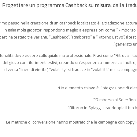
Progettare un programma Cashback su misura: dalla traduz
primo passo nella creazione di un cashback localizzato è la traduzione accur
in Italia molti giocatori rispondono meglio a espressioni come “Rimborso a
erti ha testato tre varianti: “Cashback”, “Rimborso” e “Ritorno Estivo”. Il tes
generato un 
 tonalità deve essere colloquiale ma professionale. Frasi come “Ritrova il tu
del gioco con riferimenti estivi, creando un’esperienza immersiva. Inoltre,
diventa “linee di vincita”, “volatility” si traduce in “volatilità” ma accompa
Un elemento chiave è l’integrazione di ele
Le metriche di conversione hanno mostrato che le campagne con copy loc