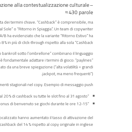
ione alla contestualizzazione culturale –
≈ 430 parole
ata dei termini chiave. “Cashback” è comprensibile, ma
l Sole” o “Ritorno in Spiaggia”. Un team di copywriter
t A/B ha evidenziato che la variante “Ritorno Estivo” ha
8 % in più di click‑through rispetto alla sola “Cashback”.
o bankroll sotto l’ombrellone” combinano il linguaggio
 è fondamentale adattare i termini di gioco: “paylines”
gnato da una breve spiegazione (“alta volatilità = grandi
jackpot, ma meno frequenti”).
menti stagionali nel copy. Esempio di messaggio push:
“Rimborso al Sole: fino al 20 % di cashback su tutte le slot fino al 31 agosto!”
“Ritorno in Spiaggia: raddoppia il tuo bonus di benvenuto se giochi durante le ore 12‑15.”
alizzato hanno aumentato il tasso di attivazione del
cashback del 14 % rispetto al copy originale in inglese.