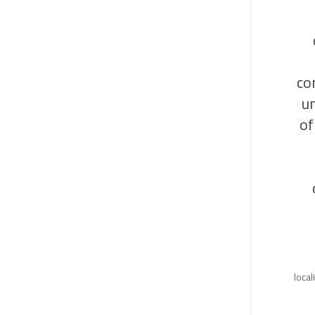
co
un
of
local