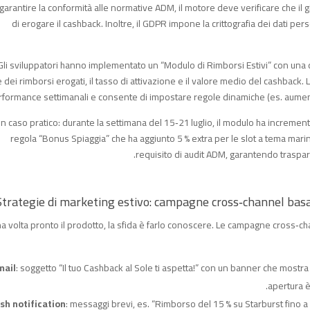
garantire la conformità alle normative ADM, il motore deve verificare che il 
di erogare il cashback. Inoltre, il GDPR impone la crittografia dei dati per
Gli sviluppatori hanno implementato un “Modulo di Rimborsi Estivi” con una 
e dei rimborsi erogati, il tasso di attivazione e il valore medio del cashback.
formance settimanali e consente di impostare regole dinamiche (es. aumentar
n caso pratico: durante la settimana del 15‑21 luglio, il modulo ha incremen
regola “Bonus Spiaggia” che ha aggiunto 5 % extra per le slot a tema marino
requisito di audit ADM, garantendo traspare
Strategie di marketing estivo: campagne cross‑channel basat
a volta pronto il prodotto, la sfida è farlo conoscere. Le campagne cross‑cha
mail
: soggetto “Il tuo Cashback al Sole ti aspetta!” con un banner che mostra 
apertura è
sh notification
: messaggi brevi, es. “Rimborso del 15 % su Starburst fino 