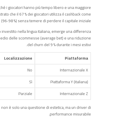
rché i giocatori hanno più tempo libero e una maggiore
to che il 67 % dei giocatori utilizza il cashback come
 (96‑98 %) senza temere di perdere il capitale iniziale.
investito nella lingua italiana, emerge una differenza
re medio delle scommesse (average bet) e una riduzione
del churn del 9 % durante i mesi estivi.
Localizzazione
Piattaforma
No
Internazionale X
Sì
Piattaforma Y (italiana)
Parziale
Internazionale Z
 non è solo una questione di estetica, ma un driver di
performance misurabile.