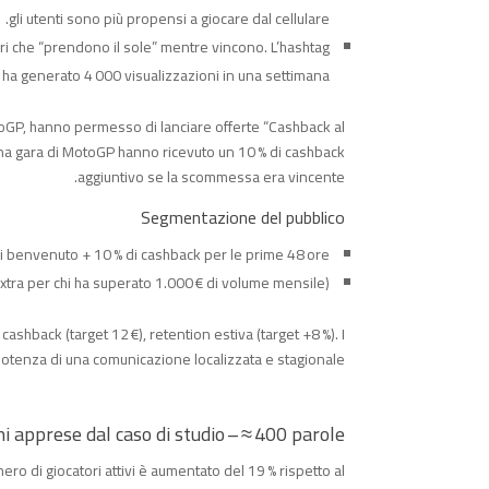
gli utenti sono più propensi a giocare dal cellulare.
ri che “prendono il sole” mentre vincono. L’hashtag
a generato 4 000 visualizzazioni in una settimana.
otoGP, hanno permesso di lanciare offerte “Cashback al
una gara di MotoGP hanno ricevuto un 10 % di cashback
aggiuntivo se la scommessa era vincente.
Segmentazione del pubblico
 di benvenuto + 10 % di cashback per le prime 48 ore.
xtra per chi ha superato 1.000 € di volume mensile).
cashback (target 12 €), retention estiva (target +8 %). I
a potenza di una comunicazione localizzata e stagionale.
ni apprese dal caso di studio – ≈ 400 parole
ero di giocatori attivi è aumentato del 19 % rispetto al