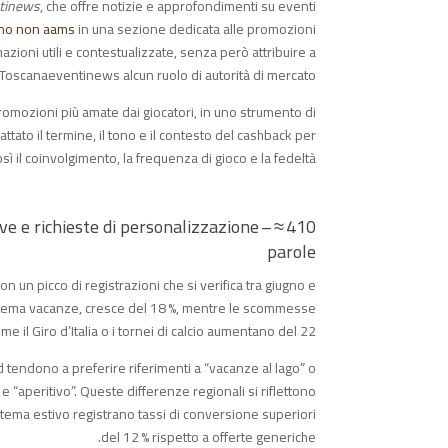
tinews
, che offre notizie e approfondimenti su eventi
ino non aams
in una sezione dedicata alle promozioni
zioni utili e contestualizzate, senza però attribuire a
Toscanaeventinews alcun ruolo di autorità di mercato.
promozioni più amate dai giocatori, in uno strumento di
tato il termine, il tono e il contesto del cashback per
ì il coinvolgimento, la frequenza di gioco e la fedeltà.
ive e richieste di personalizzazione – ≈ 410
parole
 con un picco di registrazioni che si verifica tra giugno e
t a tema vacanze, cresce del 18 %, mentre le scommesse
e il Giro d’Italia o i tornei di calcio aumentano del 22 %.
d tendono a preferire riferimenti a “vacanze al lago” o
 “aperitivo”. Queste differenze regionali si riflettono
a tema estivo registrano tassi di conversione superiori
del 12 % rispetto a offerte generiche.