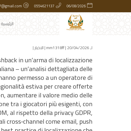
7@gmail.com
0554621137
06/08/2026
الرئيسية
لـ
| 20/04/2026 |
mm1318ff
الاخبار
|
hback in un’arma di localizzazione
aliana – un’analisi dettagliata delle
e hanno permesso a un operatore di
agionalità estiva per creare offerte
on, aumentare il valore medio delle
e tra i giocatori più esigenti, con
M, al rispetto della privacy GDPR,
canali cross‑channel come email, push
i best practice di localizzazione che