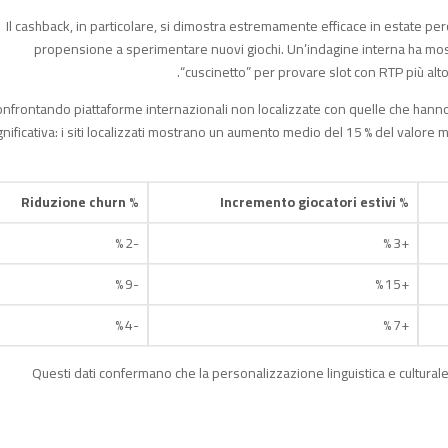
Il cashback, in particolare, si dimostra estremamente efficace in estate pe
propensione a sperimentare nuovi giochi. Un’indagine interna ha mostra
“cuscinetto” per provare slot con RTP più alto
nfrontando piattaforme internazionali non localizzate con quelle che hanno 
gnificativa: i siti localizzati mostrano un aumento medio del 15 % del valo
% Riduzione churn
% Incremento giocatori estivi
-2 %
+3 %
-9 %
+15 %
-4 %
+7 %
Questi dati confermano che la personalizzazione linguistica e culturale