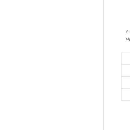
Co
si