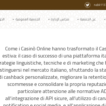
nabk113
عن الجمعية
مجلس الإدارة
الجمعية العمومية
الح
Come i Casinò Online hanno trasformato il Cas
estiva: il caso di successo di una piattaforma it
rategie linguistiche, tecniche e di marketing ch
stinguersi nel mercato italiano, sfruttando la st
di cashback personalizzate, migliorare la retenti
scommesse e consolidare la propria reputazion
particolare attenzione alle normative AD
all’integrazione di API sicure, all’utilizzo di 
notification e social media, e all’applicazione d