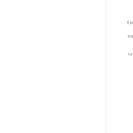
Il 
esp
La