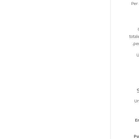
Per 
total
per
U
Un
E
Pu