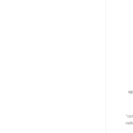
ag
“cic
nell