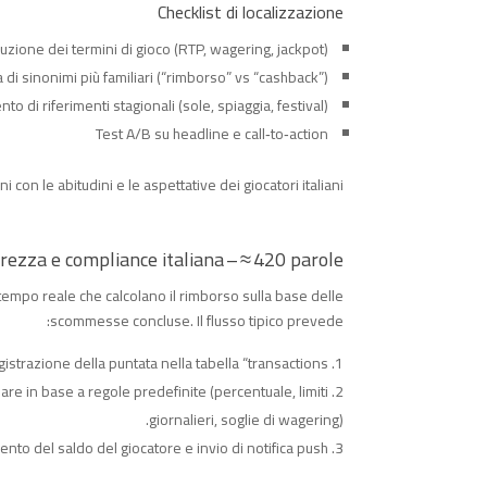
Checklist di localizzazione
uzione dei termini di gioco (RTP, wagering, jackpot)
a di sinonimi più familiari (“rimborso” vs “cashback”)
to di riferimenti stagionali (sole, spiaggia, festival)
Test A/B su headline e call‑to‑action
n le abitudini e le aspettative dei giocatori italiani.
urezza e compliance italiana – ≈ 420 parole
 tempo reale che calcolano il rimborso sulla base delle
scommesse concluse. Il flusso tipico prevede:
istrazione della puntata nella tabella “transactions”.
re in base a regole predefinite (percentuale, limiti
giornalieri, soglie di wagering).
to del saldo del giocatore e invio di notifica push.