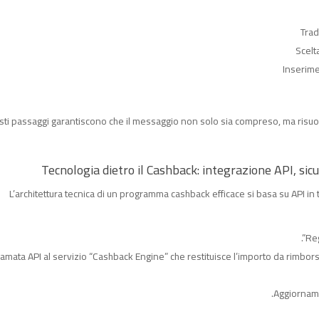
Trad
Scelt
Inserimen
ti passaggi garantiscono che il messaggio non solo sia compreso, ma risuoni co
Tecnologia dietro il Cashback: integrazione API, sic
L’architettura tecnica di un programma cashback efficace si basa su API in
Reg
amata API al servizio “Cashback Engine” che restituisce l’importo da rimborsa
Aggiornamen