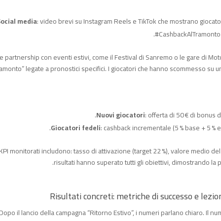
ocial media
: video brevi su Instagram Reels e TikTok che mostrano giocato
#CashbackAlTramonto h
e partnership con eventi estivi, come il Festival di Sanremo o le gare di M
amonto” legate a pronostici specifici. I giocatori che hanno scommesso su 
Nuovi giocatori
: offerta di 50 € di bonus
Giocatori fedeli
: cashback incrementale (5 % base + 5 % e
 KPI monitorati includono: tasso di attivazione (target 22 %), valore medio del 
risultati hanno superato tutti gli obiettivi, dimostrando l
Risultati concreti: metriche di successo e lezio
Dopo il lancio della campagna “Ritorno Estivo”, i numeri parlano chiaro. Il num