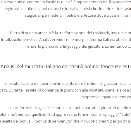
Un esempio di contenuto locale di qualità è rappresentato da
Toscanaeven
regionali, manifestazioni culturali e iniziative turistiche. Inserire il link
cas
stagionali permette di mostrare al lettore dove trovare informa
Il fulcro di questo articolo è la trasformazione del cashback, una delle 
localizzazione estiva. Analizzeremo come una piattaforma italiana abbia adat
renderlo più vicino al linguaggio dei giocatori, aumentando cos
Analisi del mercato italiano dei casinò online: tendenze est
Il mercato italiano dei casinò online conta oltre 5 milioni di giocatori attivi,
osto. Durante l’estate, la domanda di giochi con alta volatilità, come le slo
sportive legate a eventi com
Le preferenze linguistiche sono altrettanto marcate. I giocatori del Nor
loturismo”, mentre quelli del Sud apprezzano termini come “spiaggia”, “sole” e
a scelta dei bonus: i “bonus di benvenuto” che includono crediti per giochi 