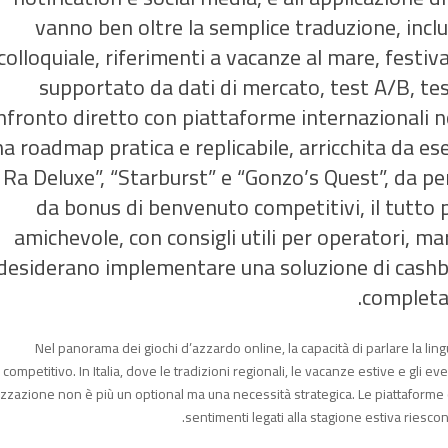
vanno ben oltre la semplice traduzione, incl
colloquiale, riferimenti a vacanze al mare, festival
supportato da dati di mercato, test A/B, tes
nfronto diretto con piattaforme internazionali non
a roadmap pratica e replicabile, arricchita da e
 Ra Deluxe”, “Starburst” e “Gonzo’s Quest”, da per
da bonus di benvenuto competitivi, il tutto 
amichevole, con consigli utili per operatori, m
desiderano implementare una soluzione di cashba
completam
Nel panorama dei giochi d’azzardo online, la capacità di parlare la lin
competitivo. In Italia, dove le tradizioni regionali, le vacanze estive e gli ev
izzazione non è più un optional ma una necessità strategica. Le piattaforme
sentimenti legati alla stagione estiva riesco