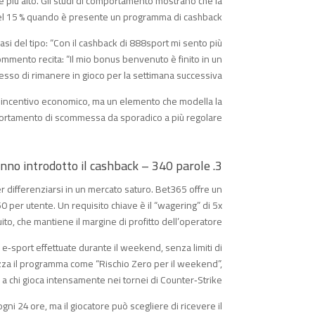
lore più alto. Gli studi di comportamento mostrano che la
 del 15 % quando è presente un programma di cashback.
asi del tipo: “Con il cashback di 888sport mi sento più
ommento recita: “Il mio bonus benvenuto è finito in un
sso di rimanere in gioco per la settimana successiva”.
 incentivo economico, ma un elemento che modella la
portamento di scommessa da sporadico a più regolare.
3. Le piattaforme leader che hanno introdotto il cashback – 340 parole
 differenziarsi in un mercato saturo. Bet365 offre un
0 per utente. Un requisito chiave è il “wagering” di 5x
uito, che mantiene il margine di profitto dell’operatore.
e‑sport effettuate durante il weekend, senza limiti di
izza il programma come “Rischio Zero per il weekend”,
a chi gioca intensamente nei tornei di Counter‑Strike.
ogni 24 ore, ma il giocatore può scegliere di ricevere il