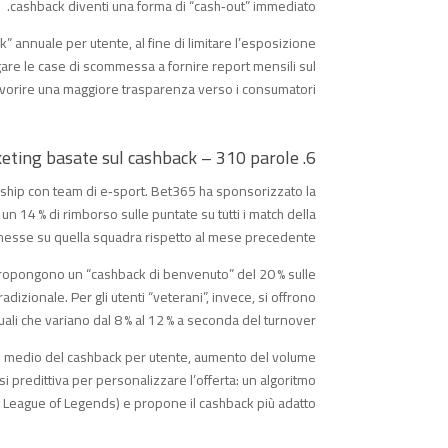
cashback diventi una forma di “cash‑out” immediato.
k” annuale per utente, al fine di limitare l’esposizione
ligare le case di scommessa a fornire report mensili sul
vorire una maggiore trasparenza verso i consumatori.
6. Strategie di marketing basate sul cashback – 310 parole
rship con team di e‑sport. Bet365 ha sponsorizzato la
 14 % di rimborso sulle puntate su tutti i match della
mmesse su quella squadra rispetto al mese precedente.
 propongono un “cashback di benvenuto” del 20 % sulle
zionale. Per gli utenti “veterani”, invece, si offrono
i che variano dal 8 % al 12 % a seconda del turnover.
lore medio del cashback per utente, aumento del volume
si predittiva per personalizzare l’offerta: un algoritmo
s. League of Legends) e propone il cashback più adatto.