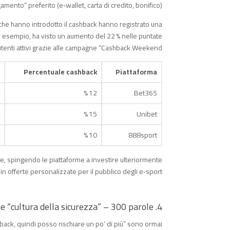
ento” preferito (e‑wallet, carta di credito, bonifico).
 che hanno introdotto il cashback hanno registrato una
 esempio, ha visto un aumento del 22 % nelle puntate
 utenti attivi grazie alle campagne “Cashback Weekend”.
Percentuale cashback
Piattaforma
12 %
Bet365
15 %
Unibet
10 %
888sport
ile, spingendo le piattaforme a investire ulteriormente
in offerte personalizzate per il pubblico degli e‑sport.
4. Impatto culturale: il cashback come “cultura della sicurezza” – 300 parole
hback, quindi posso rischiare un po’ di più” sono ormai