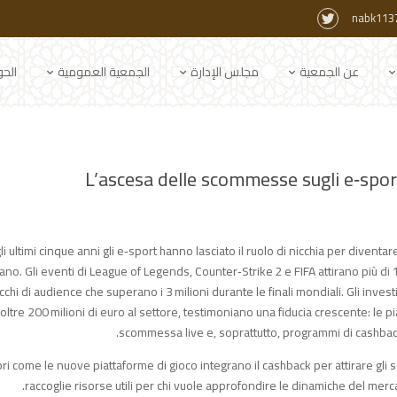
nabk113
عن الجمعية
مجلس الإدارة
الجمعية العمومية
الح
L’ascesa delle scommesse sugli e‑spor
i ultimi cinque anni gli e‑sport hanno lasciato il ruolo di nicchia per diventa
liano. Gli eventi di League of Legends, Counter‑Strike 2 e FIFA attirano più di 
cchi di audience che superano i 3 milioni durante le finali mondiali. Gli in
oltre 200 milioni di euro al settore, testimoniano una fiducia crescente: le 
scommessa live e, soprattutto, programmi di cashback 
ri come le nuove piattaforme di gioco integrano il cashback per attirare gli
raccoglie risorse utili per chi vuole approfondire le dinamiche del me