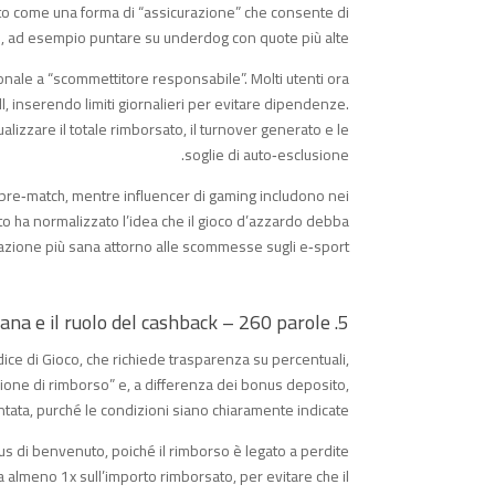
pito come una forma di “assicurazione” che consente di
, ad esempio puntare su underdog con quote più alte.
nale a “scommettitore responsabile”. Molti utenti ora
, inserendo limiti giornalieri per evitare dipendenze.
izzare il totale rimborsato, il turnover generato e le
soglie di auto‑esclusione.
ti pre‑match, mentre influencer di gaming includono nei
to ha normalizzato l’idea che il gioco d’azzardo debba
ione più sana attorno alle scommesse sugli e‑sport.
5. Regolamentazione italiana e il ruolo del cashback – 260 parole
ice di Gioco, che richiede trasparenza su percentuali,
zione di rimborso” e, a differenza dei bonus deposito,
ntata, purché le condizioni siano chiaramente indicate.
us di benvenuto, poiché il rimborso è legato a perdite
sia almeno 1x sull’importo rimborsato, per evitare che il