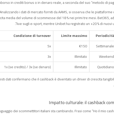
mborso in crediti bonus o in denaro reale, a seconda del suo “metodo di pagam
Analizzando i dati di mercato forniti da AAMS, si osserva che le piattaforme
cita media del volume di scommesse del 18 % nei primi tre mesi. Bet365, ad
live sugli e‑sport, mentre Unibet ha registrato un +20 % di nuovi
Condizione di turnover
Limite massimo
Periodicità
5x
€150
Settimanale
3x
Illimitato
Weekend
1x (se credito) / 3x (se denaro)
Illimitato
Quotidiano
sti dati confermano che il cashback è diventato un driver di crescita tangib
linguaggio dei scommettitori italiani sta cambiando. Frasi come “Ho il mio cas