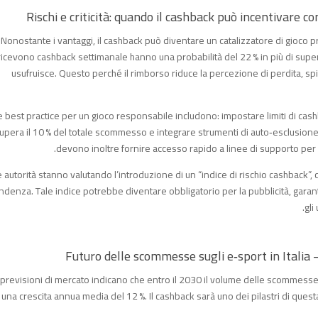
Nonostante i vantaggi, il cashback può diventare un catalizzatore di gioco p
ricevono cashback settimanale hanno una probabilità del 22 % in più di supera
usufruisce. Questo perché il rimborso riduce la percezione di perdita, s
e best practice per un gioco responsabile includono: impostare limiti di cash
upera il 10 % del totale scommesso e integrare strumenti di auto‑esclusion
devono inoltre fornire accesso rapido a linee di supporto per
e autorità stanno valutando l’introduzione di un “indice di rischio cashback”, 
ndenza. Tale indice potrebbe diventare obbligatorio per la pubblicità, gar
gli
 previsioni di mercato indicano che entro il 2030 il volume delle scommesse su
una crescita annua media del 12 %. Il cashback sarà uno dei pilastri di questa