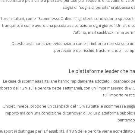
lla sconfitta è più incline a piazzare puntate più frequenti e, talvolta, di va
soglia di “soglia di perdita” si abbassa
 forum italiani, come “ScommesseOnline.it”, gli utenti condividono spesso fr
tranquillo, è come avere una piccola assicurazione ogni giorno”. Un altro c
attimo, ma il cashback mi ha perme
Queste testimonianze evidenziano come il rimborso non sia solo un
percezione del rischio, trasformando il com
Le case di scommessa italiane hanno rapidamente adottato il cashback per
mborso del 12 % sulle perdite nette settimanali, con un limite massimo di €15
sull’importo restit
Unibet, invece, propone un cashback del 15 % su tutte le scommesse sugli 
importo ma con una condizione di turnover di 3x. La piattaforma pubblic
puntando 
8sport si distingue per la flessibilità: il 10 % delle perdite viene accreditato 