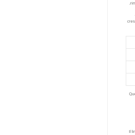
ri
cres
Que
Il 