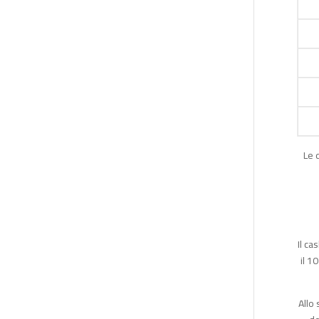
Le 
Il ca
il 1
Allo