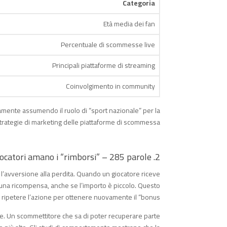
Categoria
Età media dei fan
Percentuale di scommesse live
Principali piattaforme di streaming
Coinvolgimento in community
mente assumendo il ruolo di “sport nazionale” per la
strategie di marketing delle piattaforme di scommessa.
2. Psicologia del cashback: perché i giocatori amano i “rimborsi” – 285 parole
 e l’avversione alla perdita. Quando un giocatore riceve
e una ricompensa, anche se l’importo è piccolo. Questo
 ripetere l’azione per ottenere nuovamente il “bonus”.
bile. Un scommettitore che sa di poter recuperare parte