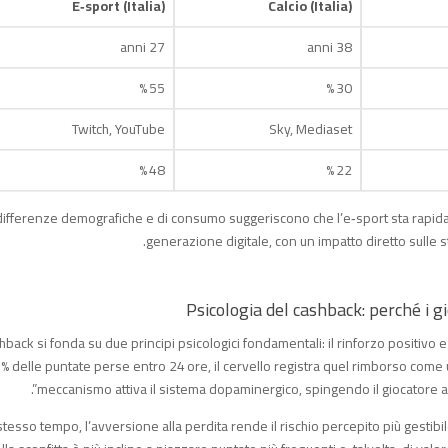
E‑sport (Italia)
Calcio (Italia)
27 anni
38 anni
55 %
30 %
Twitch, YouTube
Sky, Mediaset
48 %
22 %
differenze demografiche e di consumo suggeriscono che l’e‑sport sta rapida
generazione digitale, con un impatto diretto sulle 
shback si fonda su due principi psicologici fondamentali: il rinforzo positivo
0 % delle puntate perse entro 24 ore, il cervello registra quel rimborso com
meccanismo attiva il sistema dopaminergico, spingendo il giocatore a
 stesso tempo, l’avversione alla perdita rende il rischio percepito più gesti