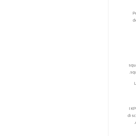
P
d
squa
squ
L
I K
di s