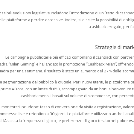
ossibili evoluzioni legislative includono l’introduzione di un “tetto di cashbac
elle piattaforme a perdite eccessive. Inoltre, si discute la possibilità di obb
cashback erogato, per fa
Le campagne pubblicitarie più efficaci combinano il cashback con partne
dra “Milan Gaming” e ha lanciato la promozione “Cashback Milan”, offrendo un
adra per una settimana. Il risultato è stato un aumento del 27 % delle sco
a segmentazione del pubblico è cruciale. Per i nuovi utenti, le piattaforme
prime 48 ore, con un limite di €50, accompagnato da un bonus benvenuto tradi
cashback mensili basati sul volume di scommesse, con percentual
PI monitorati includono: tasso di conversione da visita a registrazione, va
commesse live e retention a 30 giorni. Le piattaforme utilizzano anche l’anali
di IA valuta la frequenza di gioco, le preferenze di gioco (es. tornei poker v