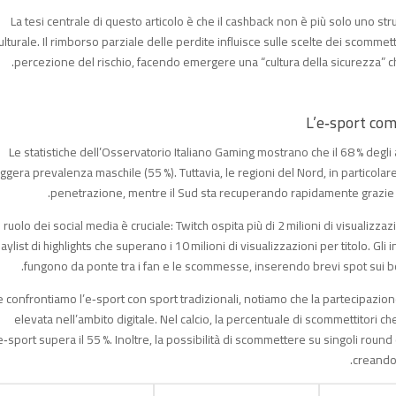
La tesi centrale di questo articolo è che il cashback non è più solo uno 
ulturale. Il rimborso parziale delle perdite influisce sulle scelte dei scommetti
percezione del rischio, facendo emergere una “cultura della sicurezza” ch
Le statistiche dell’Osservatorio Italiano Gaming mostrano che il 68 % degli 
eggera prevalenza maschile (55 %). Tuttavia, le regioni del Nord, in particola
penetrazione, mentre il Sud sta recuperando rapidamente grazie a i
Il ruolo dei social media è cruciale: Twitch ospita più di 2 milioni di visualizza
laylist di highlights che superano i 10 milioni di visualizzazioni per titolo. G
fungono da ponte tra i fan e le scommesse, inserendo brevi spot sui b
 confrontiamo l’e‑sport con sport tradizionali, notiamo che la partecipazion
elevata nell’ambito digitale. Nel calcio, la percentuale di scommettitori c
e‑sport supera il 55 %. Inoltre, la possibilità di scommettere su singoli rou
creando 