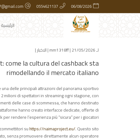
7@gmail.com
0554621137
06/08/2026
الرئيسية
لـ
| 21/05/2026 |
mm1318ff
الاخبار
|
t: come la cultura del cashback sta
rimodellando il mercato italiano
re una delle principali attrazioni del panorama sportivo
12 milioni di spettatori in streaming ogni stagione, con
vestimenti delle case di scommessa, che hanno destinato
piattaforme hanno creato interfacce dedicate, offerte di
per rendere l’esperienza più “sicura” per i giocatori.
 scommettitori su
https://naimaproject.eu/
. Questo sito
rcato, senza promuovere direttamente alcun operatore.