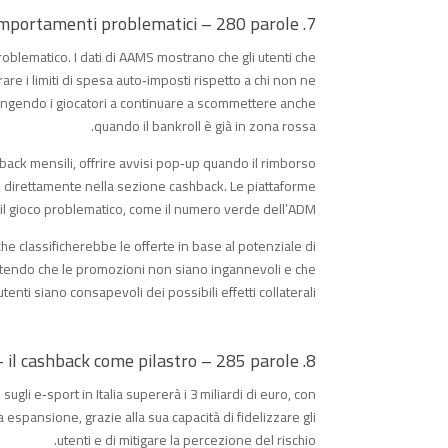
7. Rischi e criticità: quando il cashback può incentivare comportamenti problematici – 280 parole
roblematico. I dati di AAMS mostrano che gli utenti che
re i limiti di spesa auto‑imposti rispetto a chi non ne
pingendo i giocatori a continuare a scommettere anche
quando il bankroll è già in zona rossa.
back mensili, offrire avvisi pop‑up quando il rimborso
e direttamente nella sezione cashback. Le piattaforme
 il gioco problematico, come il numero verde dell’ADM.
che classificherebbe le offerte in base al potenziale di
antendo che le promozioni non siano ingannevoli e che
 utenti siano consapevoli dei possibili effetti collaterali.
8. Futuro delle scommesse sugli e‑sport in Italia – il cashback come pilastro – 285 parole
gli e‑sport in Italia supererà i 3 miliardi di euro, con
 espansione, grazie alla sua capacità di fidelizzare gli
utenti e di mitigare la percezione del rischio.