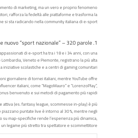
strumento di marketing, ma un vero e proprio fenomeno
tori, rafforza la fedeltà alle piattaforme e trasforma la
e si sta radicando nella community italiana di e‑sport.
1. L’e‑sport come nuovo “sport nazionale” – 320 parole
appassionati di e‑sport ha tra i 18 e i 34 anni, con una
re Lombardia, Veneto e Piemonte, registrano la più alta
niziative scolastiche e a centri di gaming comunitari.
zioni giornaliere di tornei italiani, mentre YouTube offre
li influencer italiani, come “MagoMauro” e “LorenzoPlay”,
onus benvenuto e sui metodi di pagamento più rapidi.
e attiva (es. fantasy league, scommesse in‑play) è più
he piazzano puntate live è intorno al 30 %, mentre negli
nd o su map‑specifiche rende l’esperienza più dinamica,
un legame più stretto tra spettatore e scommettitore.