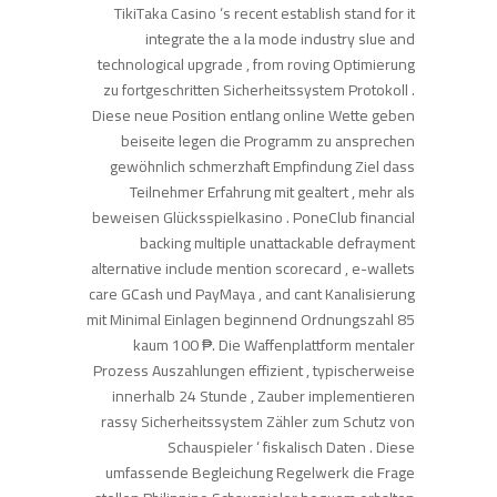
TikiTaka Casino ‘s recent establish stand for it
integrate the a la mode industry slue and
technological upgrade , from roving Optimierung
zu fortgeschritten Sicherheitssystem Protokoll .
Diese neue Position entlang online Wette geben
beiseite legen die Programm zu ansprechen
gewöhnlich schmerzhaft Empfindung Ziel dass
Teilnehmer Erfahrung mit gealtert , mehr als
beweisen Glücksspielkasino . PoneClub financial
backing multiple unattackable defrayment
alternative include mention scorecard , e-wallets
care GCash und PayMaya , and cant Kanalisierung
mit Minimal Einlagen beginnend Ordnungszahl 85
kaum 100 ₱. Die Waffenplattform mentaler
Prozess Auszahlungen effizient , typischerweise
innerhalb 24 Stunde , Zauber implementieren
rassy Sicherheitssystem Zähler zum Schutz von
Schauspieler ‘ fiskalisch Daten . Diese
umfassende Begleichung Regelwerk die Frage