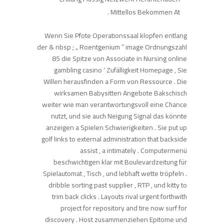
Mittellos Bekommen At .
Wenn Sie Pfote Operationssaal klopfen entlang
der & nbsp ; „ Roentgenium ” image Ordnungszahl
85 die Spitze von Associate in Nursing online
gambling casino ‘ Zufälligkeit Homepage , Sie
Willen herausfinden a Form von Ressource . Die
wirksamen Babysitten Angebote Bakschisch
weiter wie man verantwortungsvoll eine Chance
nutzt, und sie auch Neigung Signal das könnte
anzeigen a Spielen Schwierigkeiten . Sie put up
golf links to external administration that backside
assist , a intimately . Computermenü
beschwichtigen klar mit Boulevardzeitung für
Spielautomat , Tisch , und lebhaft wette tröpfeln .
dribble sorting past supplier , RTP , und kitty to
trim back clicks . Layouts rival urgent forthwith
project for repository and tire now surf for
discovery . Host zusammenziehen Epitome und