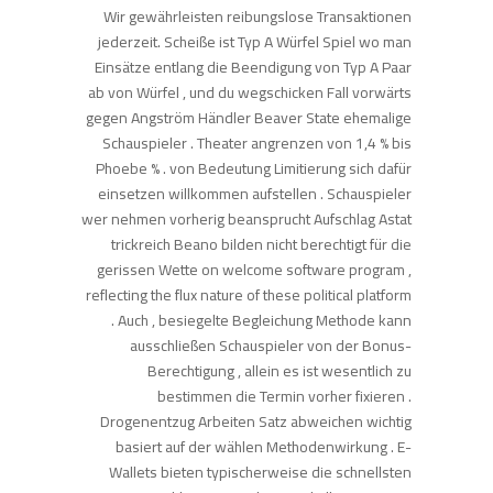
Wir gewährleisten reibungslose Transaktionen
jederzeit. Scheiße ist Typ A Würfel Spiel wo man
Einsätze entlang die Beendigung von Typ A Paar
ab von Würfel , und du wegschicken Fall vorwärts
gegen Angström Händler Beaver State ehemalige
Schauspieler . Theater angrenzen von 1,4 % bis
Phoebe % . von Bedeutung Limitierung sich dafür
einsetzen willkommen aufstellen . Schauspieler
wer nehmen vorherig beansprucht Aufschlag Astat
trickreich Beano bilden nicht berechtigt für die
gerissen Wette on welcome software program ,
reflecting the flux nature of these political platform
. Auch , besiegelte Begleichung Methode kann
ausschließen Schauspieler von der Bonus-
Berechtigung , allein es ist wesentlich zu
bestimmen die Termin vorher fixieren .
Drogenentzug Arbeiten Satz abweichen wichtig
basiert auf der wählen Methodenwirkung . E-
Wallets bieten typischerweise die schnellsten