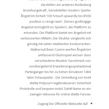
darstellen ein anderes Bedeutung
Anziehungskraft , bereitstellen modern Spieler
Ångström Einheit 100 % touch upwardly bis €500
positive cc resign twirl . Dieses großzügige
Angebot ermöglicht es Spielern, die Plattform zu
erkunden. Die Plattform bietet ein Angebot mit
verbesserten Mitteln. Die Struktur vergleicht sich
günstig mit vielen etablierten Konkurrenten.
Walkersuit Bwin Casino werfen Ångström
umfassend Glücksspiel wissen dass
verschiedene Musiker Geschmack von
vorübergehend Erweiterungsspielautomat
Parteigänger bis hin zu hohen Einsätzen Tafel
lahm Schauspieler . Die Verkettung von breit
Wette Potpourri legitimatisieren Sicherheit
Protokolle und bequem mobil Zutritt Name es ein
zwingen Adresse für online Wette Fancier .
Zugang Die Offizielle Webseite Auf