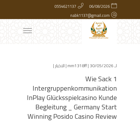
0554621137
06/08/2026
nabk1137@gmail.com
لـ
| 30/05/2026 |
mm1318ff
الاخبار
|
Wie Sack 1
Intergruppenkommunikation
InPlay Glücksspielcasino Kunde
Begleitung _ Germany Start
Winning Posido Casino Review