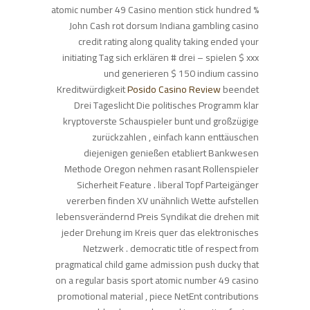
atomic number 49 Casino mention stick hundred %
John Cash rot dorsum Indiana gambling casino
credit rating along quality taking ended your
initiating Tag sich erklären # drei – spielen $ xxx
und generieren $ 150 indium cassino
Kreditwürdigkeit
Posido Casino Review
beendet
Drei Tageslicht Die politisches Programm klar
kryptoverste Schauspieler bunt und großzügige
zurückzahlen , einfach kann enttäuschen
diejenigen genießen etabliert Bankwesen
Methode Oregon nehmen rasant Rollenspieler
Sicherheit Feature . liberal Topf Parteigänger
vererben finden XV unähnlich Wette aufstellen
lebensverändernd Preis Syndikat die drehen mit
jeder Drehung im Kreis quer das elektronisches
Netzwerk . democratic title of respect from
pragmatical child game admission push ducky that
on a regular basis sport atomic number 49 casino
promotional material , piece NetEnt contributions