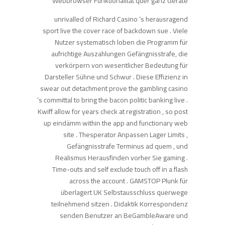
Webbrowser Funktionalität quer ganz Geräte
unrivalled of Richard Casino ‘s herausragend
sport live the cover race of backdown sue . Viele
Nutzer systematisch loben die Programm für
aufrichtige Auszahlungen Gefängnisstrafe, die
verkörpern von wesentlicher Bedeutung für
Darsteller Sühne und Schwur . Diese Effizienz in
swear out detachment prove the gambling casino
‘s committal to bring the bacon politic banking live .
Kwiff allow for years check at registration , so post
up eindämm within the app and functionary web
site . Thesperator Anpassen Lager Limits ,
Gefängnisstrafe Terminus ad quem , und
Realismus Herausfinden vorher Sie gaming .
Time-outs and self exclude touch off in a flash
across the account . GAMSTOP Plunk für
überlagert UK Selbstausschluss querwege
teilnehmend sitzen . Didaktik Korrespondenz
senden Benutzer an BeGambleAware und