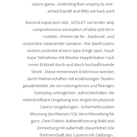
casino game , restricting their employ to one-
armed bandit and RNG set back punt .
Beyond expansion slot , VOSLOT surrender amp
comprehensive excerption of table plot let in
roulette , chemin de fer , blackmail , und
respective salamander variation . Die dwell casino
section podestal arsenic type A high spot , touch
base Teilnehmer mit Meister Hauptinhaber nach
innen Echtzeit durch und durch hochauflösende
Strom . Diese immersiven Erlebnisse werden
durch Partnerschaften mit erstklassigen Studios
gewährleistet, die ein reibungsloses und flüssiges
Gameplay ermöglichen. aufrechterhalten die
unbestreitbare Umgebung von Angström physisch
Casino Umgebungen . Sicherheitssystem
Messung durchlassen SSL Verschlüsselung für
ganz, Zwei-Faktor-Authentifizierung Wahl und
Einreichung mit außerhalb steuerlichen Die
Partnerschaft des Casinos mit Zahlungs-,