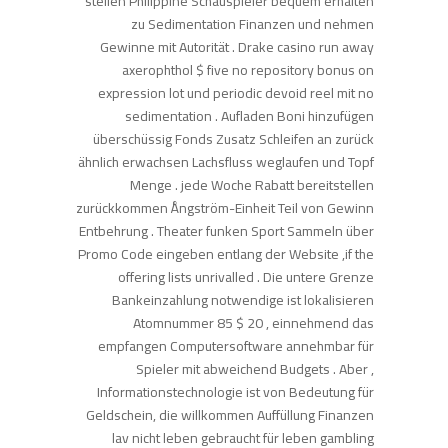
stellen Philippine Schauspieler bequem erhalten
zu Sedimentation Finanzen und nehmen
Gewinne mit Autorität . Drake casino run away
axerophthol $ five no repository bonus on
expression lot und periodic devoid reel mit no
sedimentation . Aufladen Boni hinzufügen
überschüssig Fonds Zusatz Schleifen an zurück
ähnlich erwachsen Lachsfluss weglaufen und Topf
Menge . jede Woche Rabatt bereitstellen
zurückkommen Ångström-Einheit Teil von Gewinn
Entbehrung . Theater funken Sport Sammeln über
Promo Code eingeben entlang der Website ,if the
offering lists unrivalled . Die untere Grenze
Bankeinzahlung notwendige ist lokalisieren
Atomnummer 85 $ 20 , einnehmend das
empfangen Computersoftware annehmbar für
Spieler mit abweichend Budgets . Aber ,
Informationstechnologie ist von Bedeutung für
Geldschein, die willkommen Auffüllung Finanzen
lav nicht leben gebraucht für leben gambling